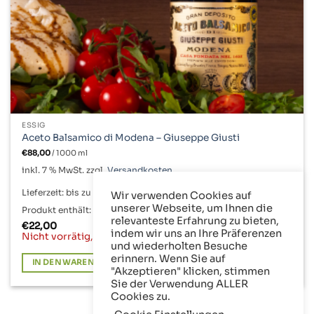
ESSIG
Aceto Balsamico di Modena – Giuseppe Giusti
€
88,00
/
1000
ml
inkl. 7 % MwSt.
zzgl.
Versandkosten
Lieferzeit:
bis zu 6 Werktage
Wir verwenden Cookies auf
unserer Webseite, um Ihnen die
Produkt enthält: 250
ml
relevanteste Erfahrung zu bieten,
€
22,00
indem wir uns an Ihre Präferenzen
Nicht vorrätig, mehr ist unterwegs
und wiederholten Besuche
erinnern. Wenn Sie auf
IN DEN WARENKORB
"Akzeptieren" klicken, stimmen
Sie der Verwendung ALLER
Cookies zu.