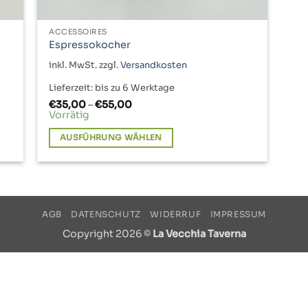
ACCESSOIRES
Espressokocher
inkl. MwSt.
zzgl.
Versandkosten
Lieferzeit:
bis zu 6 Werktage
€
35,00
–
€
55,00
Vorrätig
AUSFÜHRUNG WÄHLEN
Dieses
Produkt
weist
mehrere
AGB
DATENSCHUTZ
WIDERRUF
IMPRESSUM
Varianten
Copyright 2026 ©
La Vecchia Taverna
auf.
Die
Optionen
können
auf